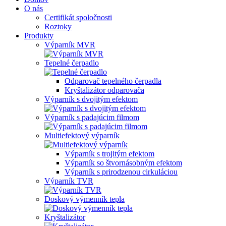
O nás
Certifikát spoločnosti
Roztoky
Produkty
Výparník MVR
Tepelné čerpadlo
Odparovač tepelného čerpadla
Kryštalizátor odparovača
Výparník s dvojitým efektom
Výparník s padajúcim filmom
Multiefektový výparník
Výparník s trojitým efektom
Výparník so štvornásobným efektom
Výparník s prirodzenou cirkuláciou
Výparník TVR
Doskový výmenník tepla
Kryštalizátor