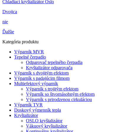
Chladiaci kryštalizátor Oslo
Dvojica
nie
Ďalšie
Kategória produktu
Výparník MVR
Tepelné čerpadlo
Odparovač tepelného čerpadla
Kryštalizátor odparovača
Výparník s dvojitým efektom
Výparník s padajúcim filmom
Multiefektový výparník
Výparník s trojitým efektom
Výparník so štvornásobným efektom
Výparník s prirodzenou cirkuláciou
Výparník TVR
Doskový výmenník tepla
Kryštalizátor
OSLO kryštalizátor
Vákuový kryštalizátor
Kontinuálny kryštalizátor