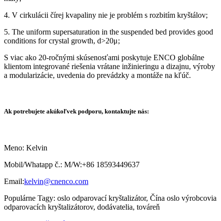
4. V cirkulácii čírej kvapaliny nie je problém s rozbitím kryštálov;
5. The uniform supersaturation in the suspended bed provides good
conditions for crystal growth, d>20μ;
S viac ako 20-ročnými skúsenosťami poskytuje ENCO globálne
klientom integrované riešenia vrátane inžinieringu a dizajnu, výroby
a modularizácie, uvedenia do prevádzky a montáže na kľúč.
Ak potrebujete akúkoľvek podporu, kontaktujte nás:
Meno: Kelvin
Mobil/Whatapp č.: M/W:+86 18593449637
Email:
kelvin@cnenco.com
Populárne Tagy: oslo odparovací kryštalizátor, Čína oslo výrobcovia
odparovacích kryštalizátorov, dodávatelia, továreň