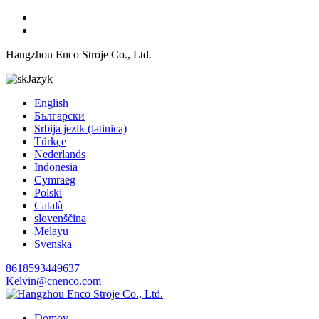
Hangzhou Enco Stroje Co., Ltd.
Jazyk
English
Български
Srbija jezik (latinica)
Türkçe
Nederlands
Indonesia
Cymraeg
Polski
Català
slovenščina
Melayu
Svenska
8618593449637
Kelvin@cnenco.com
Domov