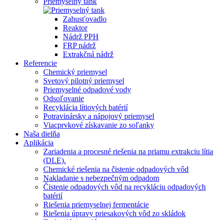
Priemyselný tank
Zahusťovadlo
Reaktor
Nádrž PPH
FRP nádrž
Extrakčná nádrž
Referencie
Chemický priemysel
Svetový pilotný priemysel
Priemyselné odpadové vody
Odsoľovanie
Recyklácia lítiových batérií
Potravinársky a nápojový priemysel
Viacprvkové získavanie zo soľanky
Naša dielňa
Aplikácia
Zariadenia a procesné riešenia na priamu extrakciu lítia
(DLE).
Chemické riešenia na čistenie odpadových vôd
Nakladanie s nebezpečným odpadom
Čistenie odpadových vôd na recykláciu odpadových
batérií
Riešenia priemyselnej fermentácie
Riešenia úpravy priesakových vôd zo skládok