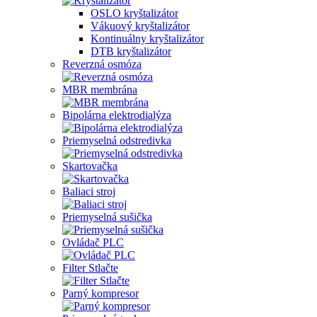
OSLO kryštalizátor
Vákuový kryštalizátor
Kontinuálny kryštalizátor
DTB kryštalizátor
Reverzná osmóza
MBR membrána
Bipolárna elektrodialýza
Priemyselná odstredivka
Skartovačka
Baliaci stroj
Priemyselná sušička
Ovládač PLC
Filter Stlačte
Parný kompresor