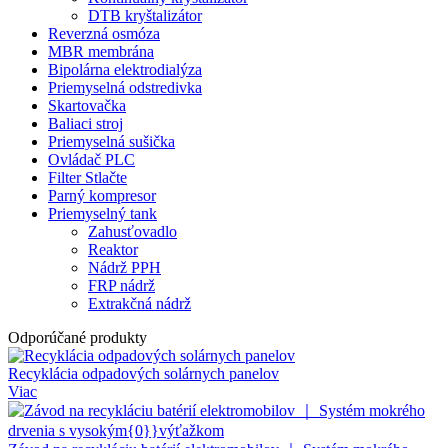
DTB kryštalizátor
Reverzná osmóza
MBR membrána
Bipolárna elektrodialýza
Priemyselná odstredivka
Skartovačka
Baliaci stroj
Priemyselná sušička
Ovládač PLC
Filter Stlačte
Parný kompresor
Priemyselný tank
Zahusťovadlo
Reaktor
Nádrž PPH
FRP nádrž
Extrakčná nádrž
Odporúčané produkty
Recyklácia odpadových solárnych panelov
Viac