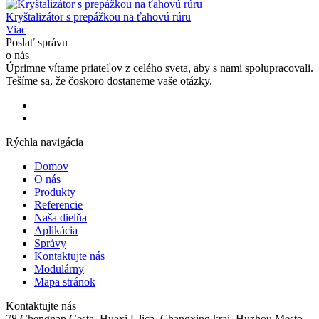
Kryštalizátor s prepážkou na ťahovú rúru
Viac
Poslať správu
o nás
Úprimne vítame priateľov z celého sveta, aby s nami spolupracovali.
Tešíme sa, že čoskoro dostaneme vaše otázky.
Rýchla navigácia
Domov
O nás
Produkty
Referencie
Naša dielňa
Aplikácia
Správy
Kontaktujte nás
Modulárny
Mapa stránok
Kontaktujte nás
78 Chengnan Cesta, Huaxi Ulica, Changxing kraj, Huzhou Mesto,