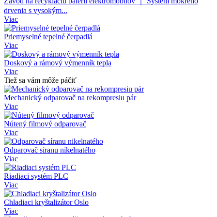
Závod na recykláciu batérií elektromobilov ｜ Systém mokrého
drvenia s vysokým...
Viac
Priemyselné tepelné čerpadlá
Viac
Doskový a rámový výmenník tepla
Viac
Tiež sa vám môže páčiť
Mechanický odparovač na rekompresiu pár
Viac
Nútený filmový odparovač
Viac
Odparovač síranu nikelnatého
Viac
Riadiaci systém PLC
Viac
Chladiaci kryštalizátor Oslo
Viac