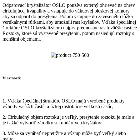
Odparovací kryštalizátor OSLO používa externý ohrievač na ohrev
cirkulujúcej kvapaliny a vstupuje do vákuovej bleskovej komory,
aby sa odparil do presýtenia. Potom vstupuje do zaveseného lôžka
vertikálnymi rúrkami, aby umožnili rast kryštálov. Vďaka špeciálnej
štruktúre OSLO kryštalizátora najprv prednostne rastú väčšie častice
Roztoky, ktoré sú vystavené presýteniu, potom nasledujú roztoky s
menšími objemami.
Vlastnosti:
1. Vďaka špeciálnej štruktúre OSLO majú vyrobené produkty
výhody väčších častíc a úzkej distribúcie veľkosti častíc;
2. Cirkulačný objem roztoku je veľký, presýtenie roztoku je malé a
je ťažké vytvoriť zárodky sekundárnych kryštálov;
3. Môže sa vyrábať nepretržite a výstup môže byť veľký alebo
malý;